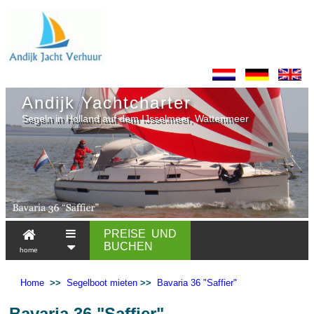
Andijk Yachtcharter
Segeln in Holland auf dem IJsselmeer, Wattenmeer
PREISE UND
BUCHEN
home
Home
>>
Segelboot mieten
>>
Bavaria 36 "Saffier"
Bavaria 36 "Saffier"