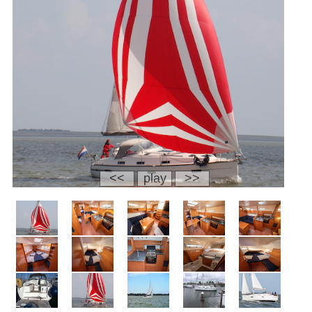
<<
play
>>