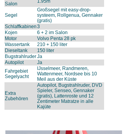
1.95m
Salon
Großsegel mit easy-drop-
Segel
systeem, Rollgenua, Gennaker
(gratis)
Schlaffkabinen
3
Kojen
6 + 2 im Salon
Motor
Volvo Penta 28 pk
Wassertank
210 + 150 liter
Dieseltank
150 liter
Bugstrahlruder
Ja
Autopilot
Ja
IJsselmeer, Randmeren,
Fahrgebiet
Wattenmeer, Nordsee bis 10
Segelyacht
Meil aus der Küste
Autopilot, Bugstrahlruder, DVD
Spieler, Senseo, Gennaker
Extra
(gratis), Lattenroste und 12
Zubehören
Zentimeter Matratze in alle
Kajüte