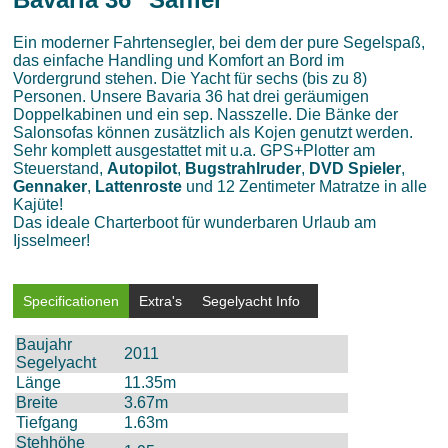
Ein moderner Fahrtensegler, bei dem der pure Segelspaß,
das einfache Handling und Komfort an Bord im
Vordergrund stehen. Die Yacht für sechs (bis zu 8)
Personen. Unsere Bavaria 36 hat drei geräumigen
Doppelkabinen und ein sep. Nasszelle. Die Bänke der
Salonsofas können zusätzlich als Kojen genutzt werden.
Sehr komplett ausgestattet mit u.a. GPS+Plotter am
Steuerstand,
Autopilot
,
Bugstrahlruder
,
DVD Spieler
,
Gennaker
,
Lattenroste
und 12 Zentimeter Matratze in alle
Kajüte!
Das ideale Charterboot für wunderbaren Urlaub am
Ijsselmeer!
Specificationen
Extra's
Segelyacht Info
Baujahr
2011
Segelyacht
Länge
11.35m
Breite
3.67m
Tiefgang
1.63m
Stehhöhe